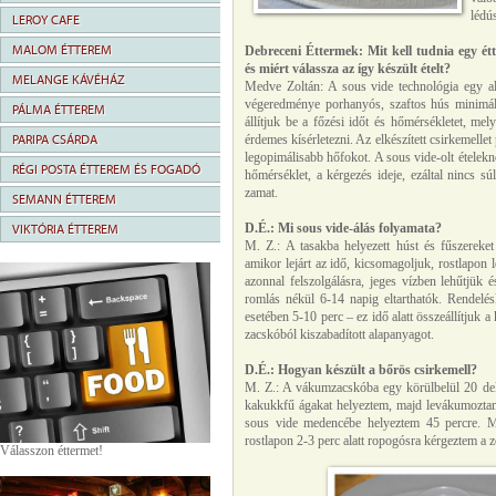
lédús
LEROY CAFE
MALOM ÉTTEREM
Debreceni Éttermek: Mit kell tudnia egy étt
és miért válassza az így készült ételt?
MELANGE KÁVÉHÁZ
Medve Zoltán: A sous vide technológia egy al
végeredménye porhanyós, szaftos hús minimális
PÁLMA ÉTTEREM
állítjuk be a főzési időt és hőmérsékletet, me
PARIPA CSÁRDA
érdemes kísérletezni. Az elkészített csirkemelle
legopimálisabb hőfokot. A sous vide-olt ételekné
RÉGI POSTA ÉTTEREM ÉS FOGADÓ
hőmérséklet, a kérgezés ideje, ezáltal nincs sú
zamat.
SEMANN ÉTTEREM
D.É.: Mi sous vide-álás folyamata?
VIKTÓRIA ÉTTEREM
M. Z.: A tasakba helyezett húst és fűszereke
amikor lejárt az idő, kicsomagoljuk, rostlapon 
azonnal felszolgálásra, jeges vízben lehűtjük 
romlás nékül 6-14 napig eltarthatók. Rendelés
esetében 5-10 perc – ez idő alatt összeállítjuk a
zacskóból kiszabadított alapanyagot.
D.É.: Hogyan készült a bőrös csirkemell?
M. Z.: A vákumzacskóba egy körülbelül 20 deka
kakukkfű ágakat helyeztem, majd levákumoztam. 
sous vide medencébe helyeztem 45 percre. Miu
rostlapon 2-3 perc alatt ropogósra kérgeztem a 
Válasszon éttermet!