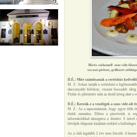
Bőrös csirkemell sous vide fűsze
tavaszi pirított, grillezett zölds
D.É.: Mire számítsanak a sertéshús kedvelői
M. Z.: Sokan tartják a sertéshúst a legfinomab
alacsonyabb hőfokon, viszont hosszabb ideig k
Pirítás és pihentetés után az átsült kéreg alatt 
D.É.: Keresik-e a vendégek a sous vide-olt ét
M. Z.: Az a tapasztalatunk, hogy egyre több ét
ételek zamatára. Ebben a pincéreink is seg
információkkal támogatva a döntést. S mivel
bővítjük étlapunk kínálatát ezekkel a különleges
Az a cikk legalább 2 éve nem frissült. A benne