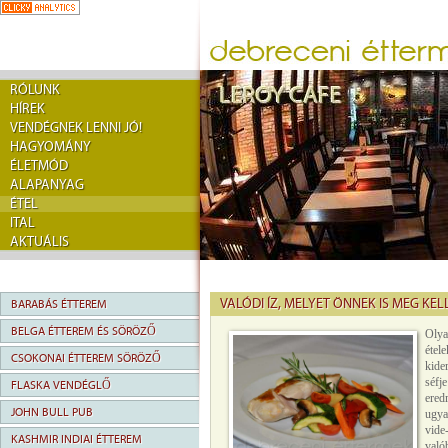
RÓLUNK
HÍREK
VENDÉGNEK LENNI JÓ!
HAGYOMÁNY
ÉLETMÓD
ALAPANYAG
ÉTEL
ITAL
AKTUÁLIS
VALÓDI ÍZ, MELYET ÖNNEK IS MEG KEL
BARABÁS ÉTTEREM
BELGA ÉTTEREM ÉS SÖRÖZŐ
Olya
étel
CSOKONAI ÉTTEREM SÖRÖZŐ
kide
séfj
FLASKA VENDÉGLŐ
ered
JOHN BULL PUB
ugya
vide
KASHMIR INDIAI ÉTTEREM
való