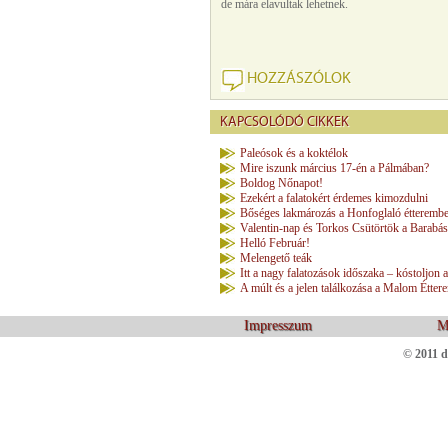
de mára elavultak lehetnek.
HOZZÁSZÓLOK
KAPCSOLÓDÓ CIKKEK
Paleósok és a koktélok
Mire iszunk március 17-én a Pálmában?
Boldog Nőnapot!
Ezekért a falatokért érdemes kimozdulni
Bőséges lakmározás a Honfoglaló étteremb
Valentin-nap és Torkos Csütörtök a Barabás
Helló Február!
Melengető teák
Itt a nagy falatozások időszaka – kóstoljon
A múlt és a jelen találkozása a Malom Étter
Impresszum
M
© 2011 d