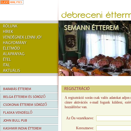
RÓLUNK
HÍREK
VENDÉGNEK LENNI JÓ!
HAGYOMÁNY
ÉLETMÓD
ALAPANYAG
ÉTEL
ITAL
AKTUÁLIS
REGISZTRÁCIÓ
BARABÁS ÉTTEREM
BELGA ÉTTEREM ÉS SÖRÖZŐ
A regisztráció során csak valós adatokat adjon
címre aktivációs e-mail fogunk küldeni, ez
CSOKONAI ÉTTEREM SÖRÖZŐ
hozzáférése van.
FLASKA VENDÉGLŐ
Az Ön vezetékneve:
JOHN BULL PUB
Keresztneve:
KASHMIR INDIAI ÉTTEREM