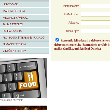
LEROY CAFE
Telefonszáma:
MALOM ÉTTEREM
E-Mail címe:
MELANGE KÁVÉHÁZ
Jelszava:
PÁLMA ÉTTEREM
PARIPA CSÁRDA
Jelszó újra:
RÉGI POSTA ÉTTEREM ÉS FOGADÓ
Szeretnék feliratkozni a debrecenietter
SEMANN ÉTTEREM
debreceniettermek.hu éttermeinek tovább kup
mailt szándékozunk küldeni Önnek.)
VIKTÓRIA ÉTTEREM
Válasszon éttermet!