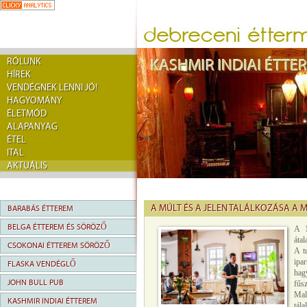
RÓLUNK
HÍREK
VENDÉGNEK LENNI JÓ!
HAGYOMÁNY
ÉLETMÓD
ALAPANYAG
ÉTEL
ITAL
AKTUÁLIS
A MÚLT ÉS A JELEN TALÁLKOZÁSA A
BARABÁS ÉTTEREM
BELGA ÉTTEREM ÉS SÖRÖZŐ
A 1
áta
CSOKONAI ÉTTEREM SÖRÖZŐ
A t
ipa
FLASKA VENDÉGLŐ
hag
JOHN BULL PUB
fűs
Mal
KASHMIR INDIAI ÉTTEREM
tál