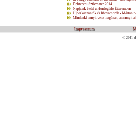
Debreceni Szilveszter 2014
Napjaink ételei a Honfoglaló Étteremben
Újborköszöntők és libavacsorák - Márton n
Mindenki annyit vesz magának, amennyit ak
Impresszum
M
© 2011 d