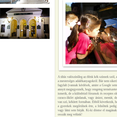
A tiltás valószínűleg az élénk kék színnek szól
a mesterséges adalékanyagokról. Bár nem sikerült
fagylalt (vannak kérdések, amire a Google sem 
annyit megjegyeznék, hogy rengeteg természetes a
ismerik, de a különböző fórumok és receptes olda
curaco-likőrt ajánlanak, vagy ánizst, mentát, 
van szó, kékített formában. Ebből következik, 
a gyerekek megőrülnek érte, a felnőttek pedig
vagy látni sem bírják. Ki-ki döntse el magának 
osszák meg velünk!