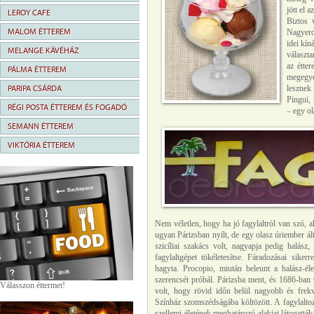
jött el 
LEROY CAFE
Biztos 
MALOM ÉTTEREM
Nagyerd
idei kín
MELANGE KÁVÉHÁZ
választa
az étte
PÁLMA ÉTTEREM
megegyez
PARIPA CSÁRDA
lesznek
Pingui, 
RÉGI POSTA ÉTTEREM ÉS FOGADÓ
– egy ol
SEMANN ÉTTEREM
VIKTÓRIA ÉTTEREM
Nem véletlen, hogy ha jó fagylaltról van szó, 
ugyan Párizsban nyílt, de egy olasz úriember ált
szicíliai szakács volt, nagyapja pedig halász,
fagylaltgépet tökéletesítse. Fáradozásai siker
hagyta. Procopio, miután beleunt a halász-éle
szerencsét próbál. Párizsba ment, és 1686-ban 
Válasszon éttermet!
volt, hogy rövid időn belül nagyobb és frekv
Színház szomszédságába költözött. A fagylalto
szellemi életének meghatározó alakjai látogatták