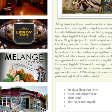
Addig viszont az itthon maradóknak bátran ajánlj
minden héten más fagylalt szerepel az akciók k
kedvelői felfrissülhetnek a citrom, bodza, megg
tejes alapú fagylaltokat pártolónak pedig a mo
Kinder Pinguit ajánljuk. Az utóbbi csoportból vá
készülnek, amelyet Szentesi Zoltán tejtermelő
gazdaság takarmánynövényeinek termesztéséhe
hozamfokozó szereket, a tehenek pedig télen-nyá
tej 90%-kal több vitamint, antioxidánsokat és O
odafigyelőknek sem kell lemondaniuk a fagylalt
És ha már fagylaltról beszélünk: van egy íz, 
fagyi! Az egyetemista korosztálynak valószí
gyerekek kedvence. A Pálma fagyizót délután az 
párbeszéd zajlott le két kislány között:
Én olyan Hupikéket kérek!
Olyat nem szabad venni!
Miért nem?
Mert Anyu nem engedi!