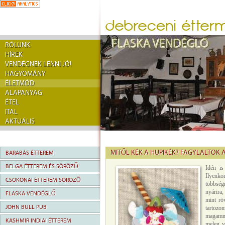
RÓLUNK
HÍREK
VENDÉGNEK LENNI JÓ!
HAGYOMÁNY
ÉLETMÓD
ALAPANYAG
ÉTEL
ITAL
AKTUÁLIS
MITŐL KÉK A HUPIKÉK? FAGYLALTOK
BARABÁS ÉTTEREM
BELGA ÉTTEREM ÉS SÖRÖZŐ
Idén is
Ilyenk
CSOKONAI ÉTTEREM SÖRÖZŐ
többség
nyárira
FLASKA VENDÉGLŐ
mint rö
JOHN BULL PUB
tartozo
magamma
KASHMIR INDIAI ÉTTEREM
meleg v