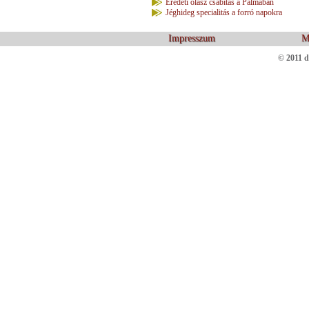
Eredeti olasz csábítás a Pálmában
Jéghideg specialitás a forró napokra
Impresszum
M
© 2011 d