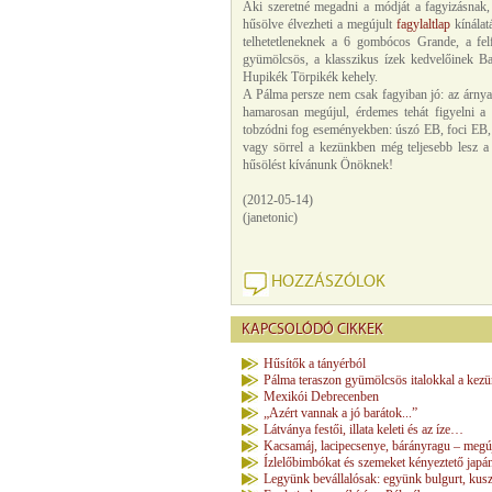
Aki szeretné megadni a módját a fagyizásnak, é
hűsölve élvezheti a megújult
fagylaltlap
kínálat
telhetetleneknek a 6 gombócos Grande, a fe
gyümölcsös, a klasszikus ízek kedvelőinek Ba
Hupikék Törpikék kehely.
A Pálma persze nem csak fagyiban jó: az árnyas t
hamarosan megújul, érdemes tehát figyelni a v
tobzódni fog eseményekben: úszó EB, foci EB, o
vagy sörrel a kezünkben még teljesebb lesz a
hűsölést kívánunk Önöknek!
(2012-05-14)
(janetonic)
HOZZÁSZÓLOK
KAPCSOLÓDÓ CIKKEK
Hűsítők a tányérból
Pálma teraszon gyümölcsös italokkal a kezü
Mexikói Debrecenben
„Azért vannak a jó barátok...”
Látványa festői, illata keleti és az íze…
Kacsamáj, lacipecsenye, bárányragu – megúj
Ízlelőbimbókat és szemeket kényeztető japá
Legyünk bevállalósak: együnk bulgurt, kuszk