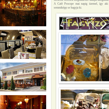
A Café Procope mai napig üzemel, így aki Pá
semmiképp se hagyja ki.