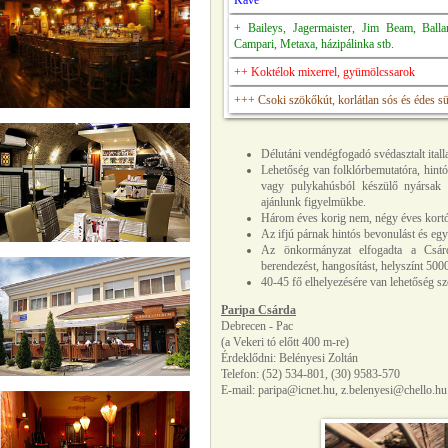
Kávé
+ Baileys, Jagermaister, Jim Beam, Ballan
Campari, Metaxa, házipálinka stb.
++ Koktélok mixerrel, gyümölcssarok
+++ Csoki szökőkút, korlátlan sós és édes 
Délutáni vendégfogadó svédasztalt italla
Lehetőség van folklórbemutatóra, hintóz
vagy pulykahúsból készülő nyársak k
ajánlunk figyelmükbe.
Három éves korig nem, négy éves kortól
Az ifjú párnak hintós bevonulást és egy 
Az önkormányzat elfogadta a Csárd
berendezést, hangosítást, helyszínt 500
40-45 fő elhelyezésére van lehetőség s
Paripa Csárda
Debrecen - Pac
(a Vekeri tó előtt 400 m-re)
Érdeklődni: Belényesi Zoltán
Telefon: (52) 534-801, (30) 9583-570
E-mail: paripa@icnet.hu, z.belenyesi@chello.hu