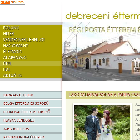
RÓLUNK
HÍREK
VENDÉGNEK LENNI JÓ!
HAGYOMÁNY
ÉLETMÓD
ALAPANYAG
ÉTEL
ITAL
AKTUÁLIS
LAKODALMI VACSORÁK A PARIPA CS
BARABÁS ÉTTEREM
BELGA ÉTTEREM ÉS SÖRÖZŐ
Az
meg
CSOKONAI ÉTTEREM SÖRÖZŐ
miv
A 
FLASKA VENDÉGLŐ
Na
JOHN BULL PUB
fel
A C
KASHMIR INDIAI ÉTTEREM
lag