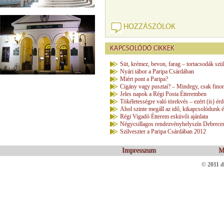
HOZZÁSZÓLOK
KAPCSOLÓDÓ CIKKEK
Süt, krémez, bevon, farag – tortacsodák sz
Nyári tábor a Paripa Csárdában
Miért pont a Paripa?
Cigány vagy pusztai? – Mindegy, csak fino
Jeles napok a Régi Posta Étteremben
Tökéletességre való törekvés – ezért (is) é
Ahol szinte megáll az idő, kikapcsolódunk é
Régi Vigadó Étterem esküvői ajánlata
Négycsillagos rendezvényhelyszín Debrece
Szilveszter a Paripa Csárdában 2012
Impresszum
M
© 2011 d