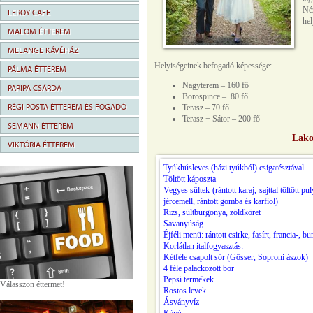
Né
LEROY CAFE
hel
MALOM ÉTTEREM
MELANGE KÁVÉHÁZ
Helyiségeinek befogadó képessége:
PÁLMA ÉTTEREM
Nagyterem – 160 fő
PARIPA CSÁRDA
Borospince – 80 fő
RÉGI POSTA ÉTTEREM ÉS FOGADÓ
Terasz – 70 fő
Terasz + Sátor – 200 fő
SEMANN ÉTTEREM
Lako
VIKTÓRIA ÉTTEREM
Tyúkhúsleves (házi tyúkból) csigatésztával
Töltött káposzta
Vegyes sültek (rántott karaj, sajttal töltött pu
jércemell, rántott gomba és karfiol)
Rizs, sültburgonya, zöldköret
Savanyúság
Éjféli menü: rántott csirke, fasírt, francia-, bu
Korlátlan italfogyasztás:
Kétféle csapolt sör (Gösser, Soproni ászok)
4 féle palackozott bor
Pepsi termékek
Válasszon éttermet!
Rostos levek
Ásványvíz