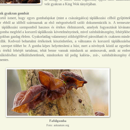
vele gyakran a King Wok tányérjában.
nk gyakran gombát
rtól ismert, hogy egyes gombafajokat (mint a császárgalóca) táplálkozási célból gyűjtöttek
 ebből az időből származnak az első mérgezésekről szóló dokumentációk is. A termesztet
 táplálkozási szempontból hasznos és értékes élelmiszerek, amelyek fogyasztását kívánato
gomba megfelel a korszerű táplálkozás követelményeinek, mivel szénhidrátszegény, fehérjékb
gokban gazdag élelem. Gyakorlatilag valamennyi zöldségfélével párosítható és csaknem mind
illik. Kedvező beltartalmi értékeinek köszönhetően, a változatos és korszerű táplálkozásb
szerepet tölthet be. A gomba képes helyettesíteni a húst, mert a növények közül az egyetle
es értékű fehérjét tartalmaz, tehát benne vannak mindazok az aminosavak, amik az ember
működéséhez nélkülözhetetlenek, mindezeken túl pedig kalória-, zsír-, szénhidrátszegény é
mentes.
Fafülgomba
Foto: asknature.org