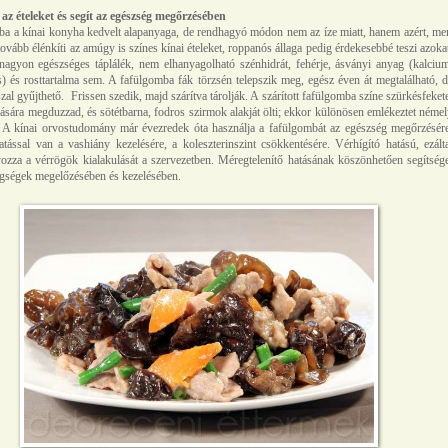
 az ételeket és segít az egészség megőrzésében
a a kínai konyha kedvelt alapanyaga, de rendhagyó módon nem az íze miatt, hanem azért, me
 tovább élénkíti az amúgy is színes kínai ételeket, roppanós állaga pedig érdekesebbé teszi azoka
nagyon egészséges táplálék, nem elhanyagolható szénhidrát, fehérje, ásványi anyag (kalciu
s) és rosttartalma sem. A fafülgomba fák törzsén telepszik meg, egész éven át megtalálható, 
szal gyűjthető. Frissen szedik, majd szárítva tárolják. A szárított fafülgomba színe szürkésfeket
ására megduzzad, és sötétbarna, fodros szirmok alakját ölti; ekkor különösen emlékeztet néme
e. A kínai orvostudomány már évezredek óta használja a fafülgombát az egészség megőrzésér
tással van a vashiány kezelésére, a koleszterinszint csökkentésére. Vérhígító hatású, ezált
zza a vérrögök kialakulását a szervezetben. Méregtelenítő hatásának köszönhetően segítség
egségek megelőzésében és kezelésében.