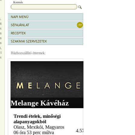
Keresés
NAPI MENÜ
.
t
SÉFAJÁNLAT
s
en
RECEPTEK
en
SZAKMAI SZERVEZETEK
an
n,
i
Házhozszállító éttermek:
s