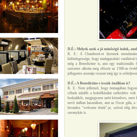
D.É.: Melyek azok a jó minőségű italok, ami
K. E.: A Chambord-ot ilyennek mondanám
különlegessége, hogy madagaszkári vaníliával íz
még a Benedictine is, ami egy tradicionális 
szerzetes alkotta meg először az 1500-as évek
jellegzetes aromája viszont még így is erőteljese
D.É.:
A Benedictine-t isszák önállóan is?
K. E.: Nem jellemző, hogy önmagában fogyass
célunk inkább a koktélkínálat szélesítése vol
bodzalikőr,
megjegyzem azért kézműves, mert ké
nevű italban használom, ami az Oscar gála, a
hivatalos "welcome drink"-je, szóval elég diva
savanykás is.