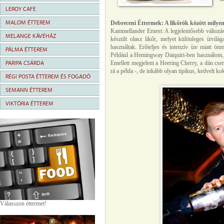
LEROY CAFE
MALOM ÉTTEREM
Debreceni Éttermek: A likőrök között milye
Kammellander Ernest: A legjelentősebb változá
MELANGE KÁVÉHÁZ
készült olasz likőr, melyet különleges ízvilá
használtak. Erőteljes és intenzív íze miatt ö
PÁLMA ÉTTEREM
Például a
Hemingway Daiquiri
-ben használom,
PARIPA CSÁRDA
Emellett megjelent a Heering Cherry, a dán cser
rá a példa -, de inkább olyan tipikus, kedvelt k
RÉGI POSTA ÉTTEREM ÉS FOGADÓ
SEMANN ÉTTEREM
VIKTÓRIA ÉTTEREM
Válasszon éttermet!