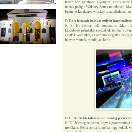
habzó bort tartalmaz. Gyönyörű vörös színe é
italnak pedig a Whiskey Sour-t mondanám, Make
benne. A karakteres whiskey miatt ajánlanám az
D.É.:
A felsorolt italokat milyen korosztály
K. E.: Ha életkort kell mondanom, akkor ma
különböző pálinkákat szolgálnék fel, bár volt má
egyik koktélunkat, és annyira megízlett nekik
hányan vannak, mindig azt kérik.
D.É.:
Az ételek tálalásában mindig jelen van 
K. E.: Jelenleg azt látom, hogy a gasztronómia 
trendként. Példa erre a koktélban egy koktél, va