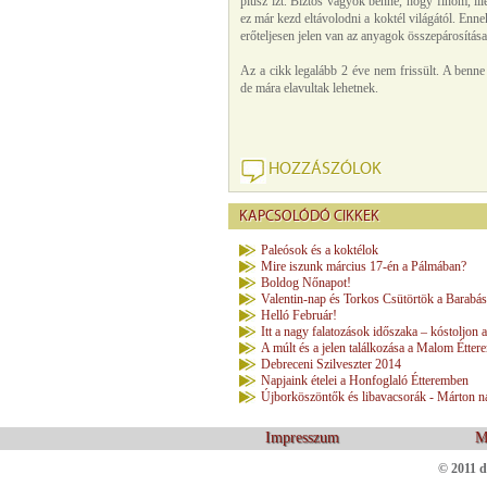
plusz ízt. Biztos vagyok benne, hogy finom, ille
ez már kezd eltávolodni a koktél világától. Enne
erőteljesen jelen van az anyagok összepárosítása
Az a cikk legalább 2 éve nem frissült. A benne
de mára elavultak lehetnek.
HOZZÁSZÓLOK
KAPCSOLÓDÓ CIKKEK
Paleósok és a koktélok
Mire iszunk március 17-én a Pálmában?
Boldog Nőnapot!
Valentin-nap és Torkos Csütörtök a Barabás
Helló Február!
Itt a nagy falatozások időszaka – kóstoljon
A múlt és a jelen találkozása a Malom Étter
Debreceni Szilveszter 2014
Napjaink ételei a Honfoglaló Étteremben
Újborköszöntők és libavacsorák - Márton n
Impresszum
M
© 2011 d