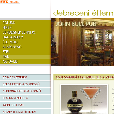
RÓLUNK
HÍREK
VENDÉGNEK LENNI JÓ!
HAGYOMÁNY
ÉLETMÓD
ALAPANYAG
ÉTEL
ITAL
AKTUÁLIS
CSÚCSMÁRKÁKKAL MIXELNEK A MELA
BARABÁS ÉTTEREM
BELGA ÉTTEREM ÉS SÖRÖZŐ
.
F
CSOKONAI ÉTTEREM SÖRÖZŐ
v
m
FLASKA VENDÉGLŐ
K
JOHN BULL PUB
b
k
KASHMIR INDIAI ÉTTEREM
s