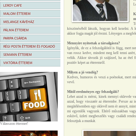
L
LEROY CAFE
MALOM ÉTTEREM
K
m
MELANGE KÁVÉHÁZ
T
köszönéséből látszik, hogyan kell kezelni. A 
PÁLMA ÉTTEREM
akkor fogja magát jól érezni. Lényeges a megfe
PARIPA CSÁRDA
Mennyire nyitottak a társalgásra?
RÉGI POSTA ÉTTEREM ÉS FOGADÓ
Igénylik, de ez a felszolgálótól is függ, mert 
van rossz kedve, mindent meg kell tenni azér
SEMANN ÉTTEREM
velük. Akkor távozik jó szájízzel, ha az étel
pozitív képet az étteremről.
VIKTÓRIA ÉTTEREM
Milyen a jó vendég?
Kedves, humoros és veszi a poénokat, mert mi i
vevő.
Mitől eredményes egy felszolgáló?
Lehet azzal is mérni, kinek mennyi oklevele v
azzal, hogy visszatér az étterembe. Persze az 
megítélésemben egy oklevél nem ér annyit, mint 
mi egyenlők vagyunk. Eltérő műszakban vagy
esküvő, üzleti megbeszélés vagy családi rende
felosztjuk a munkát.
Válasszon éttermet!