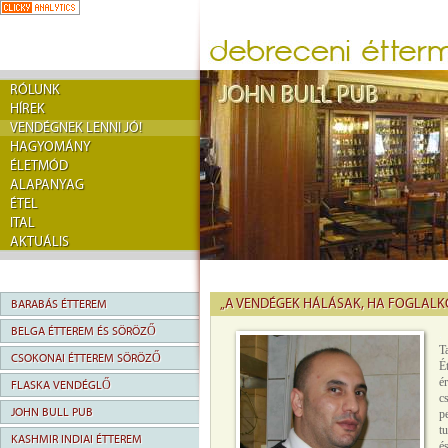
RÓLUNK
HÍREK
VENDÉGNEK LENNI JÓ!
HAGYOMÁNY
ÉLETMÓD
ALAPANYAG
ÉTEL
ITAL
AKTUÁLIS
„A VENDÉGEK HÁLÁSAK, HA FOGLALK
BARABÁS ÉTTEREM
BELGA ÉTTEREM ÉS SÖRÖZŐ
.
T
CSOKONAI ÉTTEREM SÖRÖZŐ
É
é
FLASKA VENDÉGLŐ
c
JOHN BULL PUB
p
t
KASHMIR INDIAI ÉTTEREM
é