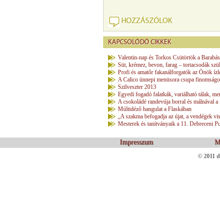
HOZZÁSZÓLOK
KAPCSOLÓDÓ CIKKEK
Valentin-nap és Torkos Csütörtök a Barabás
Süt, krémez, bevon, farag – tortacsodák sz
Profi és amatőr fakanálforgatók az Önök ízl
A Calico ünnepi menüsora csupa finomságot
Szilveszter 2013
Egyedi fogadó falatkák, variálható tálak, m
A csokoládé randevúja borral és málnával a
Múltidéző hangulat a Flaskában
„A szakma befogadja az újat, a vendégek vi
Mesterek és tanítványaik a 11. Debreceni 
Impresszum
M
© 2011 d