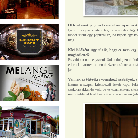
Oklevél azért jár, mert valamilyen új ismere
Igen, az egyszeri kitüntetés, de a vendég figy
többet jelent egy papírnál az, ha kapok egy kö
meg.
Kívülállóként úgy tűnik, hogy ez nem egy 
magánélettel?
Ez valóban nem egyszerű. Sokat dolgozunk, külö
ebben is partner tud lenni. Szerencsémre a bar
jár.
Vannak az öltözékre vonatkozó szabályok, v
Előírás a szépen kifényezett fekete cipő, fe
csokornyakkendő volt, de ez éttermenként eltérő
mert utóbbinál lazábbak, ott a póló is megengede