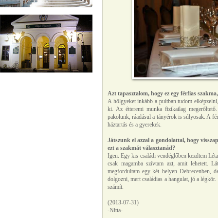
Azt tapasztalom, hogy ez egy férfias szakma, 
A hölgyeket inkább a pultban tudom elképzelni,
ki. Az étteremi munka fizikailag megerőltető
pakolunk, ráadásul a tányérok is súlyosak. A fér
háztartás és a gyerekek.
Játszunk el azzal a gondolattal, hogy visszap
ezt a szakmát választanád?
Igen. Egy kis családi vendéglőben kezdtem Léta
csak magamba szívtam azt, amit lehetett. Lát
megfordultam egy-két helyen Debrecenben, de
dolgozni, mert családias a hangulat, jó a légk
számít.
(2013-07-31)
-Nitta-