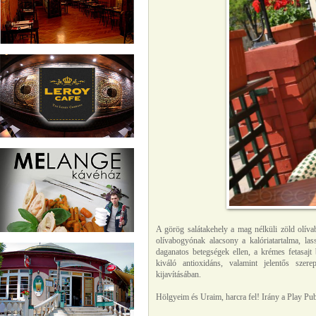
A görög salátakehely a mag nélküli zöld olívab
olívabogyónak alacsony a kalóriatartalma, las
daganatos betegségek ellen, a krémes fetasaj
kiváló antioxidáns, valamint jelentős szer
kijavításában.
Hölgyeim és Uraim, harcra fel! Irány a Play Pu