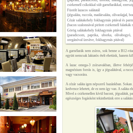
(paprika, paradicsom, uborka, lilahagyma, jég
csirkemell csíkokkal sült garnélarákkal, ezerszige
Füstölt lazacos salátatál
(jégsaláta, ruccola, madársaláta, olívaolajjal, bor
Cézár salátakehely fokhagymás pitával és parm
(bacon szalonnával pirított csirkemell falatkák 
Görög salátakehely fokhagymás pitával
(paradicsom, paprika, uborka, olívabogyó, fe
oregánóval ízesítve, fokhagymás pitával)
A garnélarák nem zsíros, sok benne a B12-vitami
együtt nemcsak laktatós ételt ehetünk, hanem kif
A lazac omega-3 zsírsavakban, illetve fehé
magnézium forrás is, így a jégsalátával, a ruc
vagy vacsorára.
A cézár saláta igen népszerű hazánkban. Sokan g
kedvence lehetett, de ez nem így van. A saláta 
Mivel a csirkemellen kívül bacont, jégsalátát, p
egészséges fogásként tekinthetünk erre a salátár