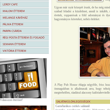
LEROY CAFE
Ugyan már nyár közepét írunk, de ha még mindig
MALOM ÉTTEREM
szabad feladni a küzdelmet, annál is inkább,
érettek, roppanósak a föld adományai és il
MELANGE KÁVÉHÁZ
hagyományos köreteket, nehéz ételeket.
PÁLMA ÉTTEREM
PARIPA CSÁRDA
RÉGI POSTA ÉTTEREM ÉS FOGADÓ
SEMANN ÉTTEREM
VIKTÓRIA ÉTTEREM
A Play Pub House étlapja négyféle, friss hozz
önmagukban is alkalmasak arra, hogy telts
megterhelően, ráadásul alacsony kalóriabevitelle
Válasszon éttermet!
SALÁTAKÜLÖNLEGESSÉGEK
Garnélarákos csirkés salátatál