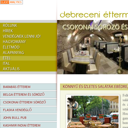
RÓLUNK
HÍREK
VENDÉGNEK LENNI JÓ!
HAGYOMÁNY
ÉLETMÓD
ALAPANYAG
ÉTEL
ITAL
AKTUÁLIS
KÖNNYŰ ÉS ÍZLETES SALÁTÁK EBÉDRE
BARABÁS ÉTTEREM
BELGA ÉTTEREM ÉS SÖRÖZŐ
Fel
sal
CSOKONAI ÉTTEREM SÖRÖZŐ
és 
szt
FLASKA VENDÉGLŐ
Hou
JOHN BULL PUB
gaz
bon
KASHMIR INDIAI ÉTTEREM
meg