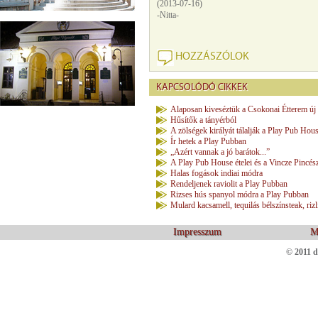
(2013-07-16)
-Nitta-
HOZZÁSZÓLOK
KAPCSOLÓDÓ CIKKEK
Alaposan kiveséztük a Csokonai Étterem új é
Hűsítők a tányérból
A zölségek királyát tálalják a Play Pub Hou
Ír hetek a Play Pubban
„Azért vannak a jó barátok...”
A Play Pub House ételei és a Vincze Pincés
Halas fogások indiai módra
Rendeljenek raviolit a Play Pubban
Rizses hús spanyol módra a Play Pubban
Mulard kacsamell, tequilás bélszínsteak, rizl
Impresszum
M
© 2011 d