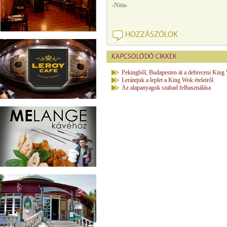
-Nitta-
HOZZÁSZÓLOK
KAPCSOLÓDÓ CIKKEK
Pekingből, Budapesten át a debreceni Kin
Lerántjuk a leplet a King Wok ételeiről
Az alapanyagok szabad felhasználása