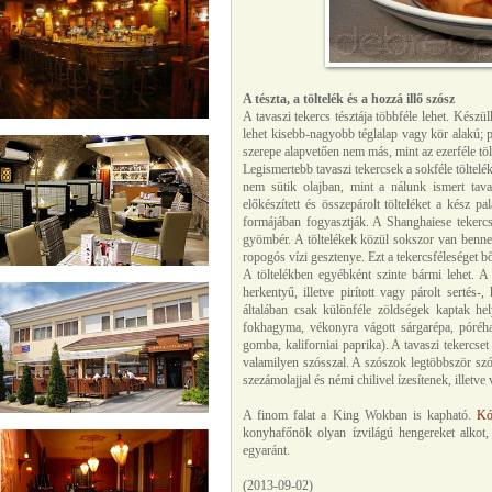
A tészta, a töltelék és a hozzá illő szósz
A tavaszi tekercs tésztája többféle lehet. Készül
lehet kisebb-nagyobb téglalap vagy kör alakú; p
szerepe alapvetően nem más, mint az ezerféle töl
Legismertebb tavaszi tekercsek a sokféle töltelé
nem sütik olajban, mint a nálunk ismert tav
előkészített és összepárolt tölteléket a kész p
formájában fogyasztják. A Shanghaiese tekercs
gyömbér. A töltelékek közül sokszor van benne 
ropogós vízi gesztenye. Ezt a tekercsféleséget bő
A töltelékben egyébként szinte bármi lehet. A
herkentyű, illetve pirított vagy párolt sertés-
általában csak különféle zöldségek kaptak he
fokhagyma, vékonyra vágott sárgarépa, póréha
gomba, kaliforniai paprika). A tavaszi tekercset
valamilyen szósszal. A szószok legtöbbször sz
szezámolajjal és némi chilivel ízesítenek, illetve
A finom falat a King Wokban is kapható.
Kó
konyhafőnök olyan ízvilágú hengereket alkot,
egyaránt.
(2013-09-02)