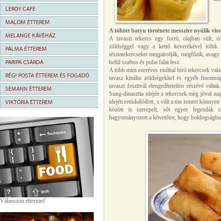
LEROY CAFE
MALOM ÉTTEREM
A töltött batyu története messzire nyúlik vis
MELANGE KÁVÉHÁZ
A tavaszi tekercs egy forró, olajban sült, é
zöldséggel vagy a kettő keverékével töltik
PÁLMA ÉTTEREM
tésztatekercseket megpárolják, megfőzik, avagy
PARIPA CSÁRDA
belül szaftos és puha falat lesz.
A több mint ezeréves múlttal bíró tekercsek val
RÉGI POSTA ÉTTEREM ÉS FOGADÓ
tavasz kínálta zöldségekkel és egyéb finomság
tavaszi fesztivál elengedhetetlen részévé vált
SEMANN ÉTTEREM
Sung-dinasztia idején a tekercsek még jóval na
idején redukálódott, s vált a ma ismert könnyen 
VIKTÓRIA ÉTTEREM
között is szerepelt, sőt egyes legendák s
hagyományozott a követőire, hogy boldogságban
Válasszon éttermet!