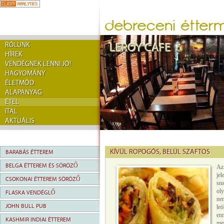
RÓLUNK
HÍREK
VENDÉGNEK LENNI JÓ!
HAGYOMÁNY
ÉLETMÓD
ALAPANYAG
ÉTEL
ITAL
AKTUÁLIS
KÍVÜL ROPOGÓS, BELÜL SZAFTOS
BARABÁS ÉTTEREM
BELGA ÉTTEREM ÉS SÖRÖZŐ
Az
je
CSOKONAI ÉTTEREM SÖRÖZŐ
sn
oly
FLASKA VENDÉGLŐ
ne
JOHN BULL PUB
leö
enn
KASHMIR INDIAI ÉTTEREM
mes