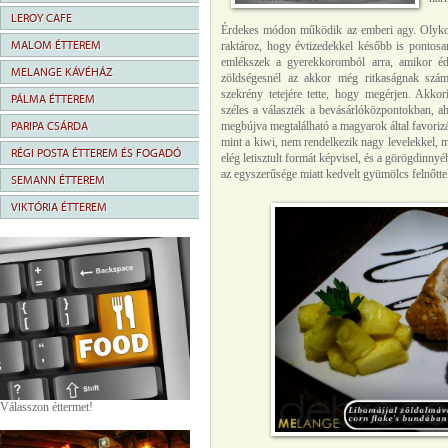
LEROY CAFE
Érdekes módon működik az emberi agy. Olykor
MALOM ÉTTEREM
raktároz, hogy évtizedekkel később is pontosan
emlékszek a gyerekkoromból arra, amikor éd
MELANGE KÁVÉHÁZ
zöldségesnél az akkor még ritkaságnak szám
szekrény tetejére tette, hogy megérjen. Akk
PÁLMA ÉTTEREM
széles a választék a bevásárlóközpontokban, a
PARIPA CSÁRDA
megbújva megtalálható a magyarok által favorizál
mint a kiwi, nem rendelkezik nagy levelekkel, m
RÉGI POSTA ÉTTEREM ÉS FOGADÓ
elég letisztult formát képvisel, és a görögdinny
az egyszerűsége miatt kedvelt gyümölcs felnőtt
SEMANN ÉTTEREM
VIKTÓRIA ÉTTEREM
Válasszon éttermet!