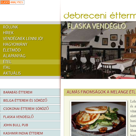
RÓLUNK
HÍREK
VENDÉGNEK LENNI JÓ!
HAGYOMÁNY
ÉLETMÓD
ALAPANYAG
ÉTEL
ITAL
AKTUÁLIS
ALMÁS FINOMSÁGOK A MELANGE ÉTL
BARABÁS ÉTTEREM
BELGA ÉTTEREM ÉS SÖRÖZŐ
Leh
és 
CSOKONAI ÉTTEREM SÖRÖZŐ
vit
ala
FLASKA VENDÉGLŐ
haz
JOHN BULL PUB
han
lib
KASHMIR INDIAI ÉTTEREM
har