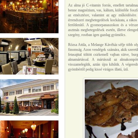
Az alma jó C-vitamin forrás, emellett tartalma
benne magnézium, vas, kálium, különféle foszfá
az emésztésre, valamint az agy működésére.
érrendszeri megbetegedések kockázata, a rákos 
fertőtlenítő. A gyomorpanaszokon és a vérszeg
asztmás megbetegedések esetén, illetve elenge
szegény, rostban igen gazdag gyümölcs.
Rózsa Attila, a Melange Kávéház séfje több olya
finomság. Azon vendégek számára, akik szeretik a
fetasajttal töltött csirkemell vajban sütve, 
almamártással. A mártásnál az almakompóto
visszamelegítik, aztán újra kihűtik. A véger
gyömbértől pedig kissé virágos illatú, ízű.