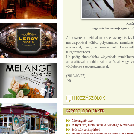
Rosér
hagymás kacsamájraguval zö
Akik szeretik a zöldalma kissé savanykás ízvilá
mascarponéval töltött pulykamellet mandulás
ananásszal, vagy a roséra sült kacsamell
burgonyapürével.
Ha pedig almasalátára vágynának, rendelhetne
almasalátával, cheddar sajt mártással, vagy va
vörösboros szedereszenciával.
(2013-10-27)
-Nitta-
HOZZÁSZÓLOK
KAPCSOLÓDÓ CIKKEK
Melengető teák
A nyár íze, illata, színe a Melange Kávéház
Hűsítők a tányérból