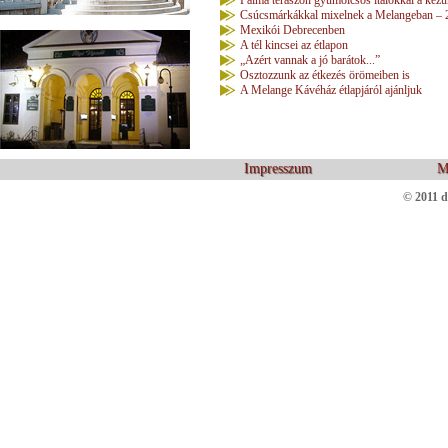
Pálma teraszon gyümölcsös italokkal a kezü
Csúcsmárkákkal mixelnek a Melangeban – 2
Mexikói Debrecenben
A tél kincsei az étlapon
„Azért vannak a jó barátok...”
Osztozzunk az étkezés örömeiben is
A Melange Kávéház étlapjáról ajánljuk
Impresszum
M
© 2011 d