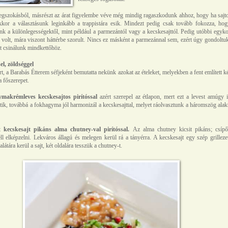
egszokásból, másrészt az árat figyelembe véve még mindig ragaszkodunk ahhoz, hogy ha sajto
kkor a választásunk leginkább a trappistára esik. Mindezt pedig csak tovább fokozza, hog
k a különlegességektől, mint például a parmezántól vagy a kecskesajttól. Pedig utóbbi egyk
 volt, mára viszont háttérbe szorult. Nincs ez másként a parmezánnal sem, ezért úgy gondoltu
t csinálunk mindkettőhöz.
l, zöldséggel
, a Barabás Étterem séfjeként bemutatta nekünk azokat az ételeket, melyekben a fent említett k
 a főszerepet.
makrémleves kecskesajtos pirítóssal
azért szerepel az étlapon, mert ezt a levest amúgy 
tik, továbbá a fokhagyma jól harmonizál a kecskesajttal, melyet ráolvasztunk a háromszög ala
t kecskesajt pikáns alma chutney-val pirítóssal.
Az alma chutney kicsit pikáns; csípő
ell elképzelni. Lekváros állagú és melegen kerül rá a tányérra. A kecskesajt egy szép grilleze
látára kerül a sajt, két oldalára tesszük a chutney-t.