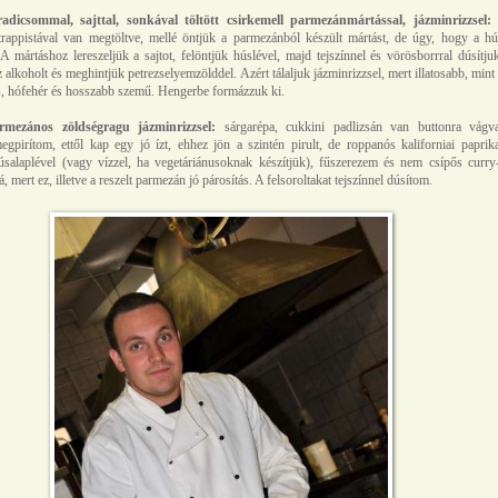
adicsommal, sajttal, sonkával töltött csirkemell parmezánmártással, jázminrizzsel:
 trappistával van megtöltve, mellé öntjük a parmezánból készült mártást, de úgy, hogy a hú
 A mártáshoz lereszeljük a sajtot, felöntjük húslével, majd tejszínnel és vörösborrral dúsítju
 alkoholt és meghintjük petrezselyemzölddel. Azért tálaljuk jázminrizzsel, mert illatosabb, mint
, hófehér és hosszabb szemű. Hengerbe formázzuk ki.
rmezános zöldségragu jázminrizzsel:
sárgarépa, cukkini padlizsán van buttonra vágva
gpirítom, ettől kap egy jó ízt, ehhez jön a szintén pirult, de roppanós kaliforniai paprik
úsalaplével (vagy vízzel, ha vegetáriánusoknak készítjük), fűszerezem és nem csípős curry-
, mert ez, illetve a reszelt parmezán jó párosítás. A felsoroltakat tejszínnel dúsítom.