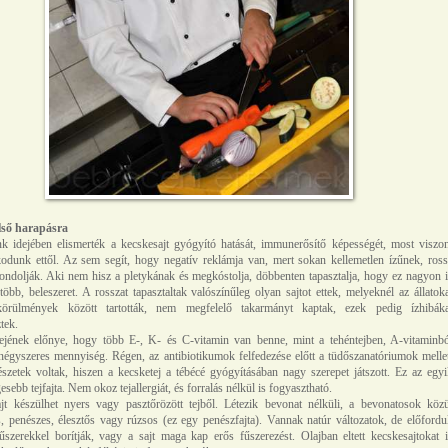
lső harapásra
k idejében elismerték a kecskesajt gyógyító hatását, immunerősítő képességét, most viszon
odunk ettől. Az sem segít, hogy negatív reklámja van, mert sokan kellemetlen ízűnek, ross
ndolják. Aki nem hisz a pletykának és megkóstolja, döbbenten tapasztalja, hogy ez nagyon 
öbb, beleszeret. A rosszat tapasztaltak valószínűleg olyan sajtot ettek, melyeknél az állatok
körülmények között tartották, nem megfelelő takarmányt kaptak, ezek pedig ízhibáka
tek.
ejének előnye, hogy több E-, K- és C-vitamin van benne, mint a tehéntejben, A-vitaminbó
égyszeres mennyiség. Régen, az antibiotikumok felfedezése előtt a tüdőszanatóriumok melle
szetek voltak, hiszen a kecsketej a tébécé gyógyításában nagy szerepet játszott. Ez az egy
sebb tejfajta. Nem okoz tejallergiát, és forralás nélkül is fogyasztható.
jt készülhet nyers vagy pasztőrözött tejből. Létezik bevonat nélküli, a bevonatosok közü
, penészes, élesztős vagy rúzsos (ez egy penészfajta). Vannak natúr változatok, de előfordu
szerekkel borítják, vagy a sajt maga kap erős fűszerezést. Olajban eltett kecskesajtokat 