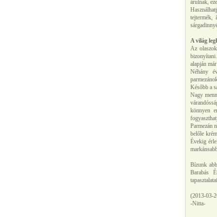
árulnak, ez
Használhatj
tejtermék, 
sárgadinnyé
A világ le
Az olaszok
bizonyítani
alapján már
Néhány éve
parmezánokk
Később a sa
Nagy mennyi
várandósság
könnyen em
fogyaszthat
Parmezán né
belőle krém
Évekig érle
markánsabb 
Bízunk abba
Barabás É
tapasztalat
(2013-03-2
-Nitta-