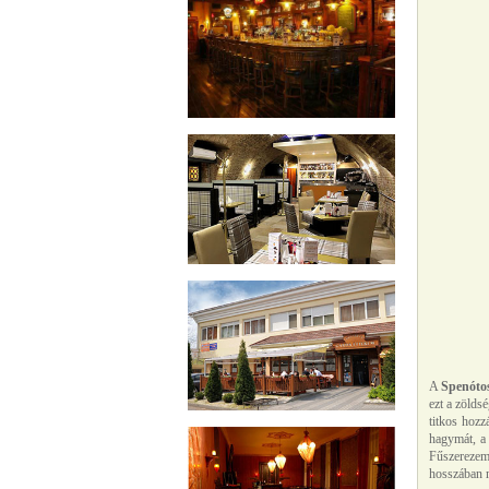
A
Spenótos
ezt a zölds
titkos hozz
hagymát, a 
Fűszerezem
hosszában m