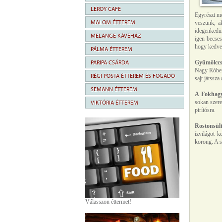
LEROY CAFE
Egyrészt m
MALOM ÉTTEREM
veszünk, a
idegenkedün
MELANGE KÁVÉHÁZ
igen becses
hogy kedve
PÁLMA ÉTTEREM
PARIPA CSÁRDA
Gyümölccse
Nagy Róbert
RÉGI POSTA ÉTTEREM ÉS FOGADÓ
sajt játssza
SEMANN ÉTTEREM
A Fokhagy
sokan szere
VIKTÓRIA ÉTTEREM
pirítósra.
Rostonsül
ízvilágot k
korong. A sa
Válasszon éttermet!