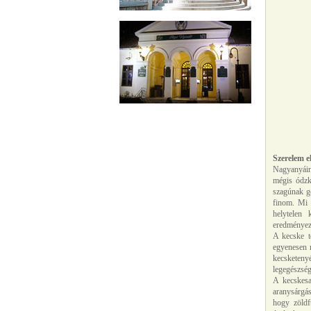
Szerelem e
Nagyanyáin
mégis ódzk
szagúnak go
finom. Mi t
helytelen 
eredményez
A kecske t
egyenesen n
kecsketenyé
legegészsége
A kecskesa
aranysárgás
hogy zöldfű