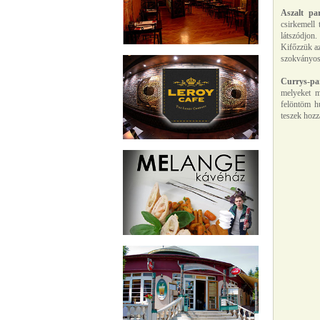
Aszalt par
csirkemell
látszódjon.
Kifőzzük az
szokványos
Currys-pa
melyeket me
felöntöm h
teszek hozzá