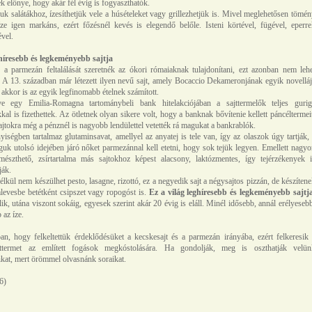
ek előnye, hogy akár fél évig is fogyaszthatók.
uk salátákhoz, ízesíthetjük vele a húsételeket vagy grillezhetjük is. Mivel meglehetősen tömé
íze igen markáns, ezért főzésnél kevés is elegendő belőle. Isteni körtével, fügével, eperre
vel.
ghíresebb és legkeményebb sajtja
 a parmezán feltalálását szeretnék az ókori rómaiaknak tulajdonítani, ezt azonban nem lehe
. A 13. században már létezett ilyen nevű sajt, amely Bocaccio Dekameronjának egyik novellá
 akkor is az egyik legfinomabb ételnek számított.
 egy Emilia-Romagna tartománybeli bank hitelakciójában a sajttermelők teljes gurig
al is fizethettek. Az ötletnek olyan sikere volt, hogy a banknak bővítenie kellett páncéltermei
jtokra még a pénznél is nagyobb lendülettel vetették rá magukat a bankrablók.
ségben tartalmaz glutaminsavat, amellyel az anyatej is tele van, így az olaszok úgy tartják,
uk utolsó idejében járó nőket parmezánnal kell etetni, hogy sok tejük legyen. Emellett nagy
észthető, zsírtartalma más sajtokhoz képest alacsony, laktózmentes, így tejérzékenyek i
ják.
lkül nem készülhet pesto, lasagne, rizottó, ez a negyedik sajt a négysajtos pizzán, de készíten
levesbe betétként csipszet vagy ropogóst is.
Ez a világ leghíresebb és legkeményebb sajtja
lik, utána viszont sokáig, egyesek szerint akár 20 évig is eláll. Minél idősebb, annál erélyeseb
az íze.
n, hogy felkeltettük érdeklődésüket a kecskesajt és a parmezán irányába, ezért felkeresik
ttermet az említett fogások megkóstolására. Ha gondolják, meg is oszthatják velün
aikat, mert örömmel olvasnánk soraikat.
6)