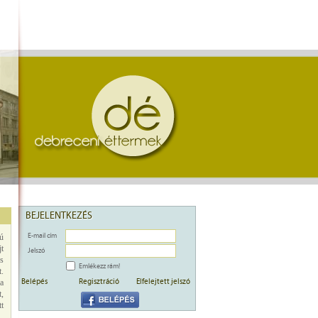
BEJELENTKEZÉS
E-mail cím
ú
t
Jelszó
os
Emlékezz rám!
t.
Belépés
Regisztráció
Elfelejtett jelszó
a
t,
tt