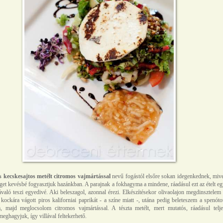
 kecskesajtos metélt citromos vajmártással
nevű fogástól elsőre sokan idegenkednek, miv
éget kevésbé fogyasztjuk hazánkban. A parajnak a fokhagyma a mindene, ráadásul ezt az ételt e
ávaló teszi egyedivé. Aki beleszagol, azonnal érezi. Elkészítésekor olivaolajon megdinsztelem
kockára vágott piros kaliforniai paprikát - a színe miatt -, utána pedig beleteszem a spenóto
, majd meglocsolom citromos vajmártással. A tészta metélt, mert mutatós, ráadásul telje
eghagyjuk, így villával feltekerhető.