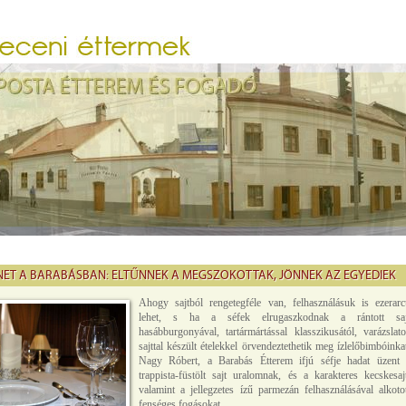
ET A BARABÁSBAN: ELTŰNNEK A MEGSZOKOTTAK, JÖNNEK AZ EGYEDIEK
Ahogy sajtból rengetegféle van, felhasználásuk is ezerarc
lehet, s ha a séfek elrugaszkodnak a rántott saj
hasábburgonyával, tartármártással klasszikusától, varázslat
sajttal készült ételekkel örvendeztethetik meg ízlelőbimbóinka
Nagy Róbert, a Barabás Étterem ifjú séfje hadat üzent 
trappista-füstölt sajt uralomnak, és a karakteres kecskesaj
valamint a jellegzetes ízű parmezán felhasználásával alkoto
fenséges fogásokat.