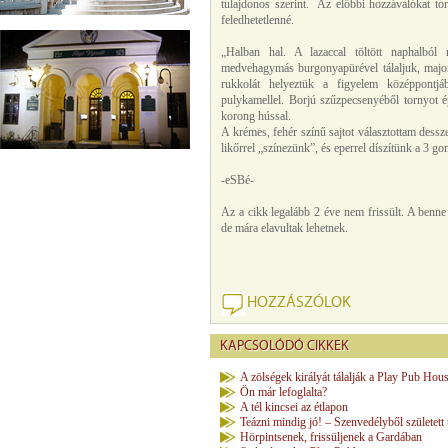
tulajdonos szerint. Az előbbi hozzávalókat tor
feledhetetlenné.
„Halban hal. A lazaccal töltött naphalból
medvehagymás burgonyapürével tálaljuk, majo
rukkolát helyeztük a figyelem középpontjáb
pulykamellel. Borjú szűzpecsenyéből tornyot ép
korong hússal.
A krémes, fehér színű sajtot választottam dessze
likőrrel „színezünk”, és eperrel díszítünk a 3 
-eSBé-
Az a cikk legalább 2 éve nem frissült. A benne
de mára elavultak lehetnek.
HOZZÁSZÓLOK
KAPCSOLÓDÓ CIKKEK
A zölségek királyát tálalják a Play Pub Hou
Ön már lefoglalta?
A tél kincsei az étlapon
Teázni mindig jó! – Szenvedélyből született
Hörpintsenek, frissüljenek a Gardában