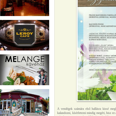
A vendégek számára első hallásra kissé meg
kalandozni, kísérletezni mindig megéri, hisz ez