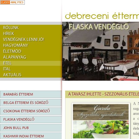
RÓLUNK
HÍREK
VENDÉGNEK LENNI JÓ!
HAGYOMÁNY
ÉLETMÓD
ALAPANYAG
ÉTEL
ITAL
AKTUÁLIS
A TAVASZ IHLETTE - SZEZONÁLIS ÉTE
BARABÁS ÉTTEREM
BELGA ÉTTEREM ÉS SÖRÖZŐ
A N
sug
CSOKONAI ÉTTEREM SÖRÖZŐ
aro
a c
FLASKA VENDÉGLŐ
tán
JOHN BULL PUB
éte
tula
KASHMIR INDIAI ÉTTEREM