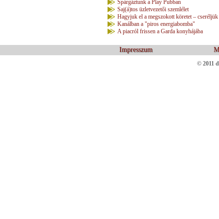
Spárgáztunk a Play Pubban
Saj(á)tos üzletvezetői szemlélet
Hagyjuk el a megszokott köretet – cseréljük 
Kanálban a "piros energiabomba"
A piacról frissen a Garda konyhájába
Impresszum
M
© 2011 d