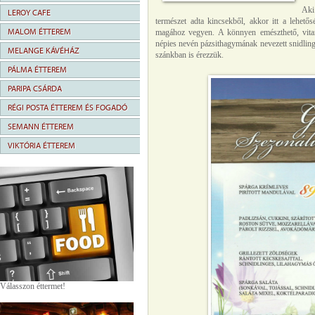
Aki 
LEROY CAFE
természet adta kincsekből, akkor itt a lehetős
MALOM ÉTTEREM
magához vegyen. A könnyen emészthető, vita
népies nevén pázsithagymának nevezett snidling
MELANGE KÁVÉHÁZ
szánkban is érezzük.
PÁLMA ÉTTEREM
PARIPA CSÁRDA
RÉGI POSTA ÉTTEREM ÉS FOGADÓ
SEMANN ÉTTEREM
VIKTÓRIA ÉTTEREM
Válasszon éttermet!