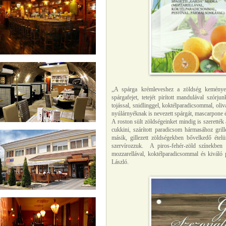
„A spárga krémleveshez a zöldség keményebb
spárgafejet, tetejét pirított mandulával szórj
tojással, snidlinggel, koktélparadicsommal, oli
nyúlárnyéknak is nevezett spárgát, mascarpone é
A roston sült zöldségeinket mindig is szerették a
cukkini, szárított paradicsom hármasához grill
másik, gillezett zöldségekben bővelkedő ételün
szervírozzuk. A piros-fehér-zöld színekben vi
mozzarellával, koktélparadicsommal és kiváló
László.