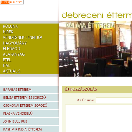
RÓLUNK
HÍREK
VENDÉGNEK LENNI JÓ!
HAGYOMÁNY
ÉLETMÓD
ALAPANYAG
ÉTEL
ITAL
AKTUÁLIS
ÚJ HOZZÁSZÓLÁS
BARABÁS ÉTTEREM
BELGA ÉTTEREM ÉS SÖRÖZŐ
Az Ön neve:
CSOKONAI ÉTTEREM SÖRÖZŐ
FLASKA VENDÉGLŐ
JOHN BULL PUB
KASHMIR INDIAI ÉTTEREM