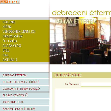
RÓLUNK
HÍREK
VENDÉGNEK LENNI JÓ!
HAGYOMÁNY
ÉLETMÓD
ALAPANYAG
ÉTEL
ITAL
AKTUÁLIS
ÚJ HOZZÁSZÓLÁS
BARABÁS ÉTTEREM
BELGA ÉTTEREM ÉS SÖRÖZŐ
Az Ön neve:
CSOKONAI ÉTTEREM SÖRÖZŐ
FLASKA VENDÉGLŐ
JOHN BULL PUB
KASHMIR INDIAI ÉTTEREM