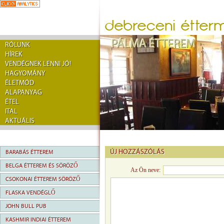
RÓLUNK
HÍREK
VENDÉGNEK LENNI JÓ!
HAGYOMÁNY
ÉLETMÓD
ALAPANYAG
ÉTEL
ITAL
AKTUÁLIS
ÚJ HOZZÁSZÓLÁS
BARABÁS ÉTTEREM
BELGA ÉTTEREM ÉS SÖRÖZŐ
Az Ön neve:
CSOKONAI ÉTTEREM SÖRÖZŐ
FLASKA VENDÉGLŐ
JOHN BULL PUB
KASHMIR INDIAI ÉTTEREM