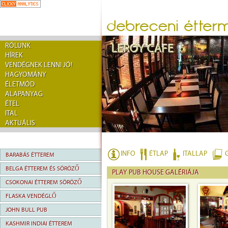
RÓLUNK
HÍREK
VENDÉGNEK LENNI JÓ!
HAGYOMÁNY
ÉLETMÓD
ALAPANYAG
ÉTEL
ITAL
AKTUÁLIS
INFO
ÉTLAP
ITALLAP
BARABÁS ÉTTEREM
BELGA ÉTTEREM ÉS SÖRÖZŐ
PLAY PUB HOUSE GALÉRIÁJA
CSOKONAI ÉTTEREM SÖRÖZŐ
FLASKA VENDÉGLŐ
JOHN BULL PUB
KASHMIR INDIAI ÉTTEREM