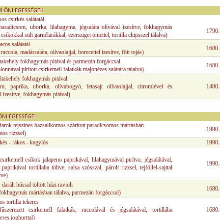
ÜLÖNLEGESSÉGEK
os csirkés salátatál
 paradicsom, uborka, lilahagyma, jégsaláta olívával ízesítve, fokhagymás
1790.
csíkokkal sült garnélarákkal, ezersziget öntettel, tortilla chipsszel tálalva)
acos salátatál
1680.
 ruccola, madársaláta, olívaolajjal, borecettel ízesítve, főtt tojás)
takehely fokhagymás pitával és parmezán forgáccsal
1680.
lonnával pirított csirkemell falatkák majonézes salátára tálalva)
átakehely fokhagymás pitával
om, paprika, uborka, olívabogyó, fetasajt olívaolajjal, citromlével és
1480.
 ízesítve, fokhagymás pitával)
ÖNLEGESSÉGEI
farok tejszínes bazsalikomos szárított paradicsomos mártásban
1990.
mos rizzsel)
rkés - rákos - kagylós
1990.
csirkemell csíkok jalapeno paprikával, lilahagymával pirítva, jégsalátával,
1990.
 paprikával tortillaba töltve, salsa szósszal, párolt rizzsel, tejföllel-sajttal
tve)
darált hússal töltött házi ravioli
1680.
 fokhagymás mártásban tálalva, parmezán forgáccsal)
s tortilla tekercs
 fűszerezett csirkemell falatkák, ruccolával és jégsalátával, tortillába
1680.
eres joghurttal)