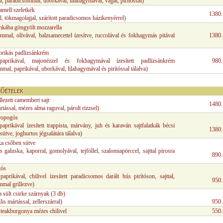
l, paradicsommal, uborkával, lilahagymával, vajjal, pirítóssal)
amell szeletkék
1380.
l, tökmagolajjal, szárított paradicsomos házikenyérrel)
nkába göngyölt mozzarella
mmal, olívával, balzsamecettel ízesítve, ruccolával és fokhagymás pitával
1380.
aprikás padlizsánkrém
 paprikával, majonézzel és fokhagymával ízesített padlizsánkrém
980.
mal, paprikával, uborkával, lilahagymával és pirítóssal tálalva)
LŐÉTELEK
llezett camembert sajt
1480.
tással, mézes alma raguval, párolt rizzsel)
ropogós
paprikával ízesített trappista, márvány, juh és karaván sajtfalatkák bécsi
1380.
ütve, joghurtos jégsalátára tálalva)
ka csőben sütve
 galuska, kaporral, gomolyával, tejföllel, szalonnapörccel, sajttal pirosra
890.
tós
paprikával, chilivel ízesített paradicsomos darált hús pirítóson, sajttal,
950.
mmal grillezve)
sült csirke szárnyak (3 db)
lis mártással, zellerszárral)
950.
steakburgonya mézes chilivel
550.