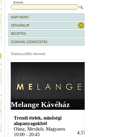
Keresés
-
NAPI MENÜ
-
SÉFAJÁNLAT
RECEPTEK
-
SZAKMAI SZERVEZETEK
Házhozszállító éttermek:
-
-
-
-
-
-