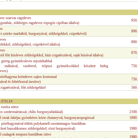
es szarvas raguleves
950.
, gombás, zöldséges raguleves ropogós cipóban tálalva)
es
890.
i szürke marhából, burgonyával, zöldségekkel, csipetkével)
leves
890.
sülökkel, zöldségekkel, csipetkével tálalva)
ves
870.
ból főtt húsleves zöldségekkel, házi csigatésztával, saját húsával tálalva)
 görög gyümölcsleves tejszínhabbal
vel, málnával, szederrel, trópusi gyümölcsökkel készített hideg
750.
eves)
 póréhagyma krémleves sajtos krutonnal
750.
val és fehérborral ízesítve)
sigatésztával, főtt zöldségekkel
560.
 ÉTELEK
 roséra sütve
s szedermártással, chilis burgonyafánkkal)
2100.
l steak fahéjas gyömbéres körte chutneyval, burgonyaropogóssal
1890.
al, póréhagymával töltött pulykamell szezámmagos bundában
rított bazsalikomos zöldségekkel, rösti burgonyával)
1980.
l szalagok tempura bundában sütve
1980.