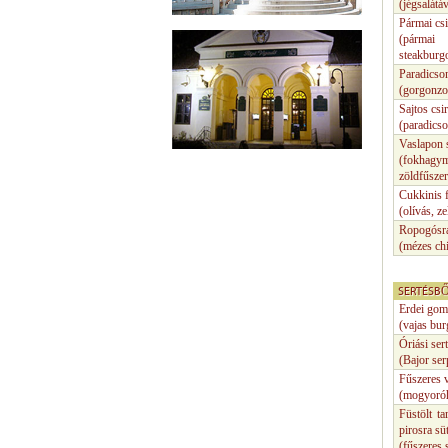
(jégsalátá
Pármai cs
(pármai 
steakburgo
Paradicsom
(gorgonzol
Sajtos csi
(paradicso
Vaslapon s
(fokhagym
zöldfűszer
Cukkinis f
(olívás, z
Ropogósra 
(mézes chi
SERTÉSBŐ
Erdei gomb
(vajas bu
Óriási ser
(Bajor ser
Fűszeres v
(mogyoró
Füstölt ta
pirosra sü
(fűszeres 