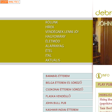
RÓLUNK
HÍREK
VENDÉGNEK LENNI JÓ!
HAGYOMÁNY
ÉLETMÓD
ALAPANYAG
ÉTEL
ITAL
AKTUÁLIS
INFO
BARABÁS ÉTTEREM
BELGA ÉTTEREM ÉS SÖRÖZŐ
PLAY PU
CSOKONAI ÉTTEREM SÖRÖZŐ
HIDEG E
FLASKA VENDÉGLŐ
Hideg liba
JOHN BULL PUB
(paprikáva
Tatár Beef
KASHMIR INDIAI ÉTTEREM