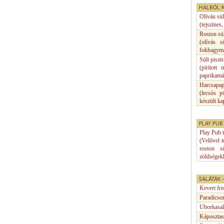
HALBÓL K
Olíván sül
(tejszínes
Roston sül
(olívás s
fokhagymá
Sült piszt
(pirított
paprikamár
Harcsapap
(lecsós p
készült ka
PLAY PUB
Play Pub t
(Velővel t
roston sü
zöldségekk
SALÁTÁK 
Kevert fris
Paradicso
Uborkasal
Káposztas