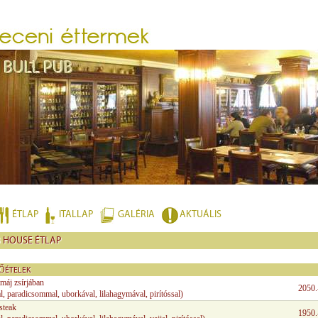
ÉTLAP
ITALLAP
GALÉRIA
AKTUÁLIS
B HOUSE ÉTLAP
LŐÉTELEK
máj zsírjában
2050.
l, paradicsommal, uborkával, lilahagymával, pirítóssal)
steak
1950.