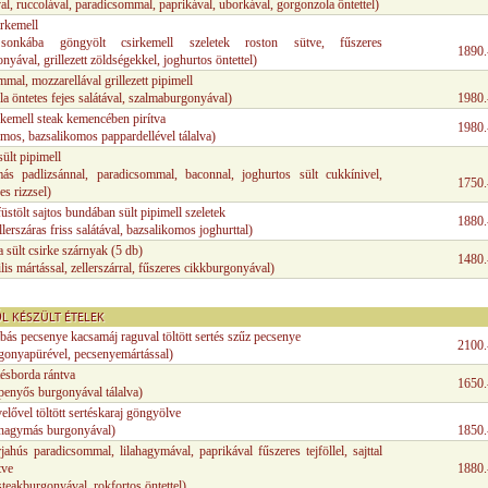
val, ruccolával, paradicsommal, paprikával, uborkával, gorgonzola öntettel)
irkemell
sonkába göngyölt csirkemell szeletek roston sütve, fűszeres
1890.
nyával, grillezett zöldségekkel, joghurtos öntettel)
mal, mozzarellával grillezett pipimell
a öntetes fejes salátával, szalmaburgonyával)
1980.
rkemell steak kemencében pirítva
1980.
mos, bazsalikomos pappardellével tálalva)
ült pipimell
ás padlizsánnal, paradicsommal, baconnal, joghurtos sült cukkínivel,
1750.
es rizzsel)
üstölt sajtos bundában sült pipimell szeletek
1880.
ellerszáras friss salátával, bazsalikomos joghurttal)
sült csirke szárnyak (5 db)
1480.
lis mártással, zellerszárral, fűszeres cikkburgonyával)
L KÉSZÜLT ÉTELEK
ás pecsenye kacsamáj raguval töltött sertés szűz pecsenye
2100.
rgonyapürével, pecsenyemártással)
tésborda rántva
1650.
penyős burgonyával tálalva)
elővel töltött sertéskaraj göngyölve
hagymás burgonyával)
1850.
rjahús paradicsommal, lilahagymával, paprikával fűszeres tejföllel, sajttal
tve
1880.
steakburgonyával, rokfortos öntettel)