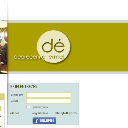
BEJELENTKEZÉS
E-mail cím
Jelszó
Emlékezz rám!
Belépés
Regisztráció
Elfelejtett jelszó
-
-