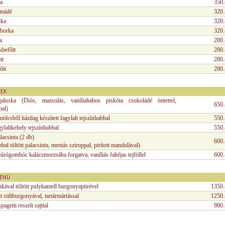
ta
350.
amádé
320.
ika
320.
borka
320.
a
280.
kbefőtt
280.
tt
280.
őtt
280.
TEK
aluska (Diós, mazsolás, vaníliahabos piskóta csokoládé öntettel,
650.
bal)
ölcsből házilag készített fagylalt tejszínhabbal
550.
gylaltkehely tejszínhabbal
550.
acsinta (2 db)
600.
bbal töltött palacsinta, mentás sziruppal, pirított mandulával)
úrógombóc kalácsmorzsába forgatva, vaníliás fahéjas tejföllel
600.
ENÜ
onkával töltött pulykamell burgonyapürével
1350.
jt sültburgonyával, tartármártással
1250.
agetti reszelt sajttal
980.