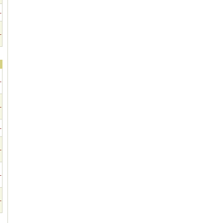
-
-
-
-
-
-
-
-