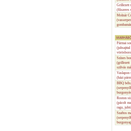
Grillezett
(fűszeres
Molnár C
(vasserpe
gombamárt
MARHÁBÓ
Pármai son
(juhsajtt
vörösboro
Színes bor
(grillezet
szilvás má
Vaslapon s
(házi pár
BBQ bélsz
(serpenyő
burgonyáv
Roston sü
(pácolt m
ragu, juht
Szaftos m
(serpenyőb
burgonyap