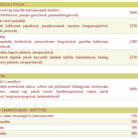
ÉSZÜLT ÉTELEK
t norvég lazacfilé márványsajttal tűzdelve
2600.
, fehérborsos, parajos gnocchival, parmezánforgáccsal)
t vörös tonhalfilé
ült kaliforniai paprikával, paradicsommal, tejszínes burgonyapürével,
2250.
s pestoval)
ráng
 mandulás brokkolival, petrezselymes burgonyával, garnélás kaliforniai
2380.
tással)
rikás kapros juhtúrós sztrapacskával
örkölt alapban párolt harcsafilé falatkák tejfölös habmártással, házilag
2250.
pros juhtúrós sztrapacskával)
 TÁL
ál 2 személyre
öltött sertésborda rántva, csőben sült pulykamell, fokhagymás sertésnyaka
3600.
tve, rántott sajt, párolt rizzsel, hasábburgonyával, vajban párolt
el, burgonyaropogóssal, tartármártással)
– SAVANYÚSÁGOK - BEFŐTTEK
s saláta olívaolajjal és balzsamecettel
550.
msaláta
390.
áta
390.
aláta
280.