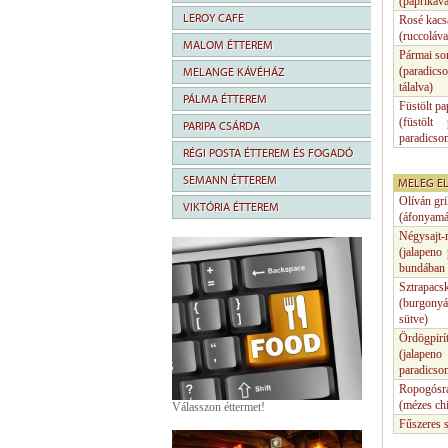
(paprikáva
LEROY CAFE
Rosé kacs
(ruccoláva
MALOM ÉTTEREM
Pármai so
(paradicso
MELANGE KÁVÉHÁZ
tálalva)
PÁLMA ÉTTEREM
Füstölt p
(füstölt
PARIPA CSÁRDA
paradicsom
RÉGI POSTA ÉTTEREM ÉS FOGADÓ
SEMANN ÉTTEREM
MELEG E
Olíván gri
VIKTÓRIA ÉTTEREM
(áfonyamár
Négysajt-
(jalapeno 
bundában s
Sztrapacs
(burgonyás
sütve)
Ördögpirí
(jalapeno 
paradicso
Ropogósra 
(mézes chi
Válasszon éttermet!
Fűszeres 