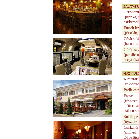
SALÁTAK
Garnélarák
(paprika,
csirkemell 
Füstölt laz
(jégsaláta,
Cézár salá
(bacon sza
Görög sal
(paradics
oregánóval
HÁZ KÜL
Királyrák 
(zöldcitro
Paella csi
Fajitas
(fűszeres 
kaliforniai
csőben sü
Snidlinges 
(tejszínes
Csirkehúso
(chilivel
töltve,fűsz