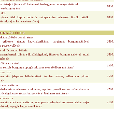
 sertéstarja tojásos velő halommal, fokhagymás pecsenyemártással
1850.
 steakburgonyával)
sülök
nyőben tálalt kapros juhtúrós sztrapacskára halmozott füstölt csülök,
1880.
ással, sajttal kemencében sütve)
L KÉSZÜLT ÉTELEK
kába kötözött bélszín steak
al grillezve, rántott hagymakarikával, vargányás burgonyapürével,
2880.
s pecsenyelével)
ssal fűszerezett bélszín
t camemberttel, olívás sült zöldségekkel, fűszeres burgonyatallérral, aszalt
2880.
rtással)
ült bélszín steak
2580.
mai sonkás burgonyaropogóssal, konyakos zöldbors mártással)
íncsíkok
ben sült jalapenos bélszíncsíkok, tacoban tálalva, zellerszáras pirított
2580.
al)
lt marhahátszín
arhahátszínre halmozott szalonnás, paprikás, paradicsomos gyöngyhagyma
2280.
úróval grillezve, rácsos burgonyával, Guinness mártással)
arhahátszín
en sült érlelt marhahátszín, saját pecsenyelevével szaftosan tálalva, vajas
2100.
ürével, ropogós hagymakarikával)