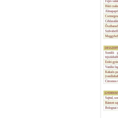
Fejes salá
Házi csal
Almapapr
Csemegeu
Céklasalát
Őszibarac
Szilvabefő
Meggybef
DESSZER
Somlói g
tejszínhab
Erdei gyüm
Vanília fa
Kakaós pal
(vaníliaha
Citromos t
GYEREKM
Sajttal, s
Rántott sa
Bolognai sp