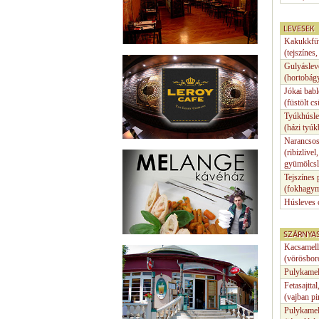
LEVESEK
Kakukkfüv
(tejszínes
Gulyáslev
(hortobágy
Jókai bab
(füstölt c
Tyúkhúsle
(házi tyúk
Narancsos
(ribizli
gyümölcsl
Tejszínes
(fokhagymá
Húsleves c
SZÁRNYAS
Kacsamell
(vörösboro
Pulykamel
Fetasajtt
(vajban pi
Pulykamel