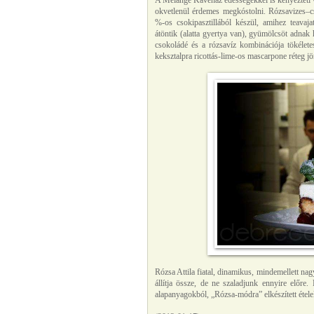
A Melange Kávéház édességekkel is kényezteti v
okvetlenül érdemes megkóstolni. Rózsavizes–c
%-os csokipasztillából készül, amihez teavajat
átöntik (alatta gyertya van), gyümölcsöt adnak h
csokoládé és a rózsavíz kombinációja tökéletes
keksztalpra ricottás-lime-os mascarpone réteg j
Rózsa Attila fiatal, dinamikus, mindemellett na
állítja össze, de ne szaladjunk ennyire előre
alapanyagokból, „Rózsa-módra” elkészített étel