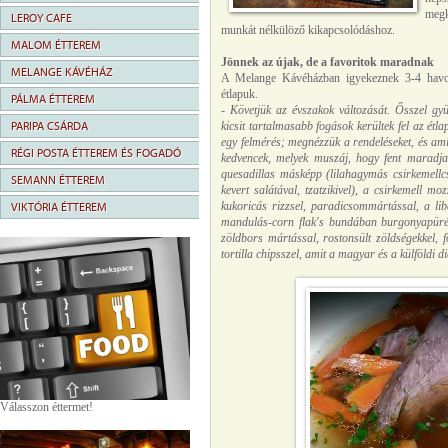
megk
LEROY CAFE
munkát nélkülöző kikapcsolódáshoz.
MALOM ÉTTEREM
Jönnek az újak, de a favoritok maradnak
MELANGE KÁVÉHÁZ
A Melange Kávéházban igyekeznek 3-4 havont
étlapuk.
PÁLMA ÉTTEREM
- Követjük az évszakok változását. Ősszel gyüm
PARIPA CSÁRDA
kicsit tartalmasabb fogások kerültek fel az étl
egy felmérés; megnézzük a rendeléseket, és ami
RÉGI POSTA ÉTTEREM ÉS FOGADÓ
kedvencek, melyek muszáj, hogy fent maradja
quesadillas másképp (lilahagymás csirkemellcsíko
SEMANN ÉTTEREM
kevert salátával, tzatzikivel), a csirkemell m
kukoricás rizzsel, paradicsommártással, a lib
VIKTÓRIA ÉTTEREM
mandulás-corn flak's bundában burgonyapüréve
zöldbors mártással, rostonsült zöldségekkel, 
tortilla chipsszel, amit a magyar és a külföldi 
Válasszon éttermet!