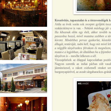
Kreativitás, tapasztalat és a törzsvendégek 
Attila az évek során sok receptet gyűjtött öss
szakácskönyve is van
. - Nekünk máshogy jár a
Ha kihoznak elém egy ételt, akkor tovább t
passzolna hozzá, mivel mutatna szebben a tán
köretet. Mindehhez persze gyakorlat, kóstolá
állagát, textúráját, tudni kell, hogy mit mivel l
a négyféle tányérunkra felrakom és megnézem,
mutat-e a legjobban, de általában ha a fejembe
tányéron is
– mesélte lelkesen a séf.
Visszajelzések az étlappal kapcsolatban pozití
Nagyon szeretik az indiai pácban sült vasal
jázminrizzsel, a rakott csirkemell steaket se
burgonyapürével, az aszalt sárgabarackos-gráná