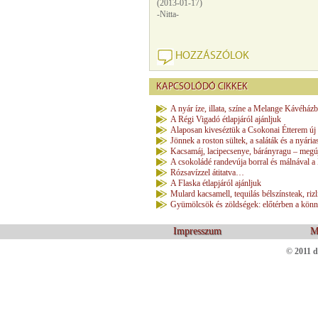
(2013-01-17)
-Nitta-
HOZZÁSZÓLOK
KAPCSOLÓDÓ CIKKEK
A nyár íze, illata, színe a Melange Kávéház
A Régi Vigadó étlapjáról ajánljuk
Alaposan kiveséztük a Csokonai Étterem új é
Jönnek a roston sültek, a saláták és a nyária
Kacsamáj, lacipecsenye, bárányragu – megúj
A csokoládé randevúja borral és málnával a
Rózsavízzel átitatva…
A Flaska étlapjáról ajánljuk
Mulard kacsamell, tequilás bélszínsteak, rizl
Gyümölcsök és zöldségek: előtérben a könn
Impresszum
M
© 2011 d