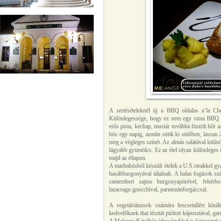
A sertésételeknél új a BBQ oldalas a’la Che
Különlegessége, hogy ez nem egy sima BBQ m
erős pista, kechap, mustár továbbá füstölt bőr a
hús egy napig, azután sütik ki sütőben, lassan 2
meg a végleges színét. Az almás salátával kitűnő
lágyabb gyümölcs. Ez az étel olyan különleges í
majd az étlapon.
A marhahúsból készült ételek a U.S.steakkel gy
hasábburgonyával tálalnak. A halas fogások száma
camembert sajtos burgonyapürével, fehérbor
lazacragu gnocchival, parmezánforgáccsal.
A vegetáriánusok számára lencsetallért kínál
kedvelőknek thai tésztát pirított káposztával, gar