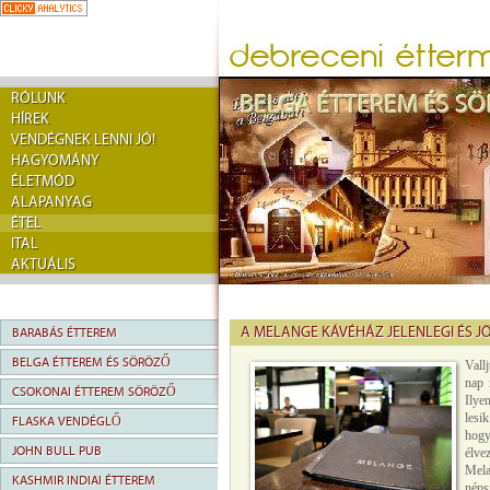
RÓLUNK
HÍREK
VENDÉGNEK LENNI JÓ!
HAGYOMÁNY
ÉLETMÓD
ALAPANYAG
ÉTEL
ITAL
AKTUÁLIS
A MELANGE KÁVÉHÁZ JELENLEGI ÉS JÖ
BARABÁS ÉTTEREM
BELGA ÉTTEREM ÉS SÖRÖZŐ
Vall
nap 
CSOKONAI ÉTTEREM SÖRÖZŐ
Ilye
lesi
FLASKA VENDÉGLŐ
hogy
JOHN BULL PUB
élve
Mela
KASHMIR INDIAI ÉTTEREM
néps