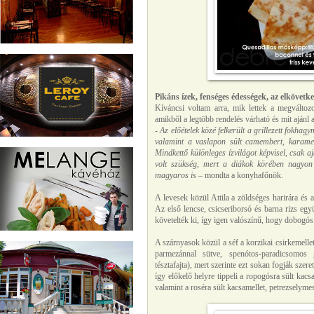
Pikáns ízek, fenséges édességek, az elkövetk
Kíváncsi voltam arra, mik lettek a megváltozo
amikből a legtöbb rendelés várható és mit aján
- Az előételek közé felkerült a grillezett fokhag
valamint a
vaslapon sült camembert, karamell
Mindkettő különleges ízvilágot képvisel, csak a
volt szükség, mert a diákok körében nagyon k
magyaros is
– mondta a konyhafőnök.
A levesek közül Attila a zöldséges harirára és
Az első lencse, csicseriborsó és barna rizs együ
követelték ki, így igen valószínű, hogy dobogós
A szárnyasok közül a séf a korzikai csirkemell
parmezánnal sütve, spenótos-paradicsomos 
tésztafajta), mert szerinte ezt sokan fogják szer
így előkelő helyre tippeli a ropogósra sült ka
valamint a roséra sült kacsamellet, petrezselyme